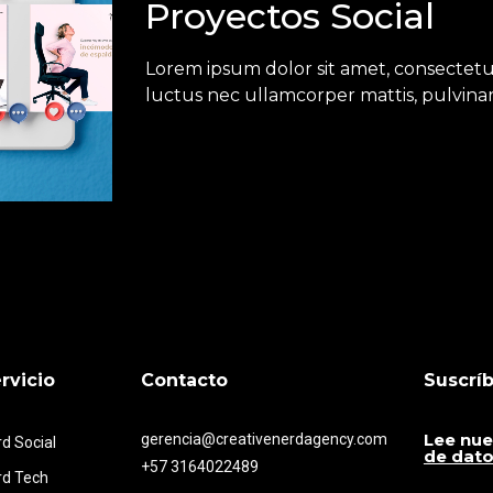
Proyectos Social
Lorem ipsum dolor sit amet, consectetur a
luctus nec ullamcorper mattis, pulvinar
rvicio
Contacto
Suscríb
Lee nue
gerencia@creativenerdagency.com
d Social
de dat
+57 3164022489
rd Tech